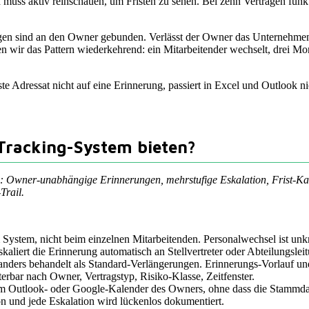
d muss aktiv reinschauen, um Fristen zu sehen. Bei zehn Verträgen funkt
gen sind an den Owner gebunden. Verlässt der Owner das Unternehmen,
 wir das Pattern wiederkehrend: ein Mitarbeitender wechselt, drei Mon
ste Adressat nicht auf eine Erinnerung, passiert in Excel und Outlook ni
Tracking-System bieten?
en: Owner-unabhängige Erinnerungen, mehrstufige Eskalation, Frist-Ka
Trail.
System, nicht beim einzelnen Mitarbeitenden. Personalwechsel ist unkr
kaliert die Erinnerung automatisch an Stellvertreter oder Abteilungslei
nders behandelt als Standard-Verlängerungen. Erinnerungs-Vorlauf und
ilterbar nach Owner, Vertragstyp, Risiko-Klasse, Zeitfenster.
 im Outlook- oder Google-Kalender des Owners, ohne dass die Stammda
n und jede Eskalation wird lückenlos dokumentiert.