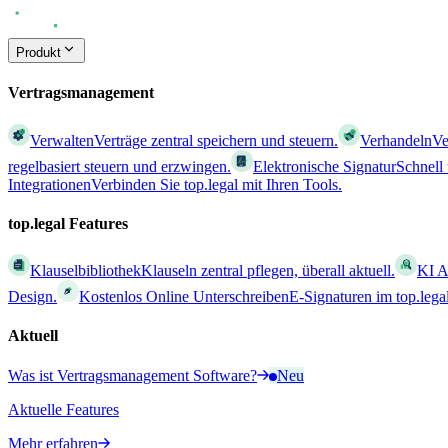
Produkt
Vertragsmanagement
Verwalten
Verträge zentral speichern und steuern.
Verhandeln
Ve
regelbasiert steuern und erzwingen.
Elektronische Signatur
Schnell
Integrationen
Verbinden Sie top.legal mit Ihren Tools.
top.legal Features
Klauselbibliothek
Klauseln zentral pflegen, überall aktuell.
KI A
Design.
Kostenlos Online Unterschreiben
E-Signaturen im top.leg
Aktuell
Was ist Vertragsmanagement Software?
Neu
Aktuelle Features
Mehr erfahren