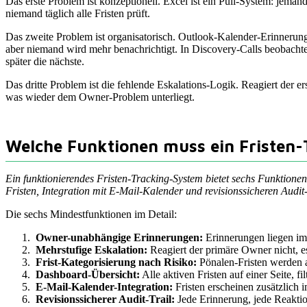
Das erste Problem ist konzeptionell. Excel ist ein Pull-System: jeman
niemand täglich alle Fristen prüft.
Das zweite Problem ist organisatorisch. Outlook-Kalender-Erinnerun
aber niemand wird mehr benachrichtigt. In Discovery-Calls beobachten
später die nächste.
Das dritte Problem ist die fehlende Eskalations-Logik. Reagiert der er
was wieder dem Owner-Problem unterliegt.
Welche Funktionen muss ein Fristen-
Ein funktionierendes Fristen-Tracking-System bietet sechs Funktion
Fristen, Integration mit E-Mail-Kalender und revisionssicheren Audit-
Die sechs Mindestfunktionen im Detail:
Owner-unabhängige Erinnerungen:
Erinnerungen liegen im 
Mehrstufige Eskalation:
Reagiert der primäre Owner nicht, es
Frist-Kategorisierung nach Risiko:
Pönalen-Fristen werden a
Dashboard-Übersicht:
Alle aktiven Fristen auf einer Seite, f
E-Mail-Kalender-Integration:
Fristen erscheinen zusätzlich
Revisionssicherer Audit-Trail:
Jede Erinnerung, jede Reaktio