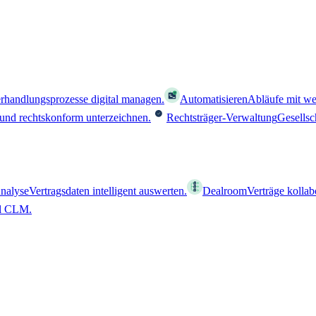
rhandlungsprozesse digital managen.
Automatisieren
Abläufe mit we
 und rechtskonform unterzeichnen.
Rechtsträger-Verwaltung
Gesellsc
nalyse
Vertragsdaten intelligent auswerten.
Dealroom
Verträge kollab
al CLM.