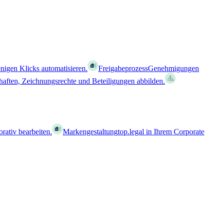
nigen Klicks automatisieren.
Freigabeprozess
Genehmigungen
haften, Zeichnungsrechte und Beteiligungen abbilden.
orativ bearbeiten.
Markengestaltung
top.legal in Ihrem Corporate