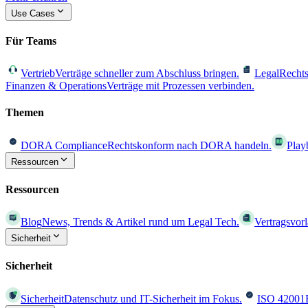
Use Cases
Für Teams
Vertrieb
Verträge schneller zum Abschluss bringen.
Legal
Rechts
Finanzen & Operations
Verträge mit Prozessen verbinden.
Themen
DORA Compliance
Rechtskonform nach DORA handeln.
Play
Ressourcen
Ressourcen
Blog
News, Trends & Artikel rund um Legal Tech.
Vertragsvor
Sicherheit
Sicherheit
Sicherheit
Datenschutz und IT-Sicherheit im Fokus.
ISO 42001