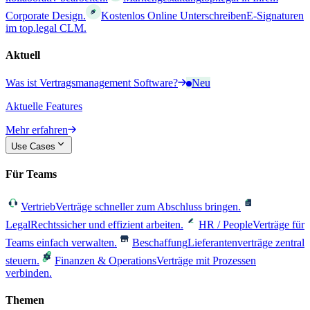
Corporate Design.
Kostenlos Online Unterschreiben
E-Signaturen
im top.legal CLM.
Aktuell
Was ist Vertragsmanagement Software?
Neu
Aktuelle Features
Mehr erfahren
Use Cases
Für Teams
Vertrieb
Verträge schneller zum Abschluss bringen.
Legal
Rechtssicher und effizient arbeiten.
HR / People
Verträge für
Teams einfach verwalten.
Beschaffung
Lieferantenverträge zentral
steuern.
Finanzen & Operations
Verträge mit Prozessen
verbinden.
Themen