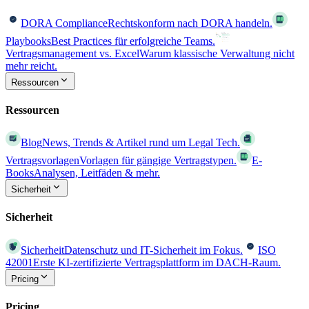
DORA Compliance
Rechtskonform nach DORA handeln.
Playbooks
Best Practices für erfolgreiche Teams.
Vertragsmanagement vs. Excel
Warum klassische Verwaltung nicht
mehr reicht.
Ressourcen
Ressourcen
Blog
News, Trends & Artikel rund um Legal Tech.
Vertragsvorlagen
Vorlagen für gängige Vertragstypen.
E-
Books
Analysen, Leitfäden & mehr.
Sicherheit
Sicherheit
Sicherheit
Datenschutz und IT-Sicherheit im Fokus.
ISO
42001
Erste KI-zertifizierte Vertragsplattform im DACH-Raum.
Pricing
Pricing