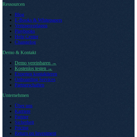
Ressourcen
Blog
E-Books & Whitepapers
Vertragsvorlagen
Playbooks
Help Center
Changelog
Demo & Kontakt
Demo vereinbaren
→
Kostenlos testen
→
Experten kontaktieren
Onboarding Services
Partnerschaften
Unternehmen
Über uns
Karriere
Partner
Sicherheit
Pricing
Return on Investment