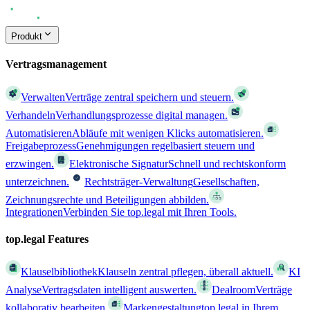
Produkt
Vertragsmanagement
Verwalten
Verträge zentral speichern und steuern.
Verhandeln
Verhandlungsprozesse digital managen.
Automatisieren
Abläufe mit wenigen Klicks automatisieren.
Freigabeprozess
Genehmigungen regelbasiert steuern und
erzwingen.
Elektronische Signatur
Schnell und rechtskonform
unterzeichnen.
Rechtsträger-Verwaltung
Gesellschaften,
Zeichnungsrechte und Beteiligungen abbilden.
Integrationen
Verbinden Sie top.legal mit Ihren Tools.
top.legal Features
Klauselbibliothek
Klauseln zentral pflegen, überall aktuell.
KI
Analyse
Vertragsdaten intelligent auswerten.
Dealroom
Verträge
kollaborativ bearbeiten.
Markengestaltung
top.legal in Ihrem