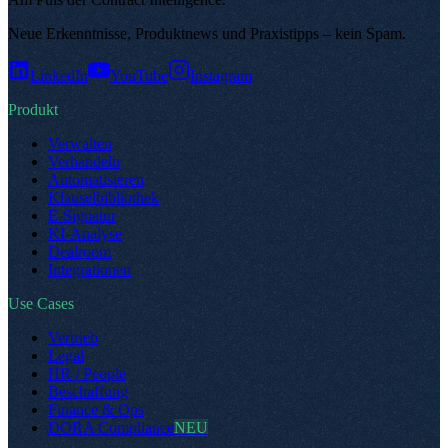
Neue Erkenntnisse, Produktnews und Praxistipps – kein Spam
.
LinkedIn
YouTube
Instagram
Produkt
Verwalten
Verhandeln
Automatisieren
Klauselbibliothek
E-Signatur
KI-Analyse
Dealroom
Integrationen
Use Cases
Vertrieb
Legal
HR / People
Beschaffung
Finance & Ops
DORA Compliance
NEU