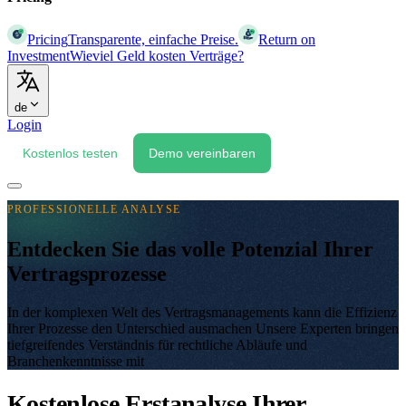
Pricing
Transparente, einfache Preise.
Return on
Investment
Wieviel Geld kosten Verträge?
de
Login
Kostenlos testen
Demo vereinbaren
PROFESSIONELLE ANALYSE
Entdecken Sie das volle Potenzial Ihrer
Vertragsprozesse
In der komplexen Welt des Vertragsmanagements kann die Effizienz
Ihrer Prozesse den Unterschied ausmachen
Unsere Experten bringen
tiefgreifendes Verständnis für rechtliche Abläufe und
Branchenkenntnisse mit
Kostenlose Erstanalyse Ihrer