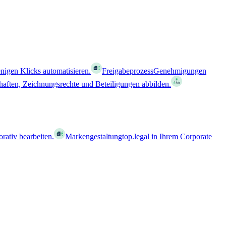
nigen Klicks automatisieren.
Freigabeprozess
Genehmigungen
haften, Zeichnungsrechte und Beteiligungen abbilden.
orativ bearbeiten.
Markengestaltung
top.legal in Ihrem Corporate