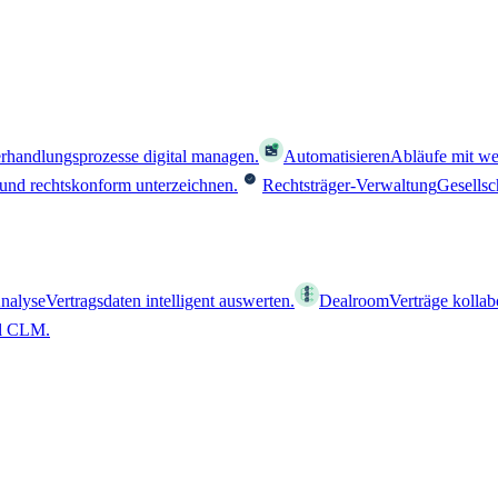
rhandlungsprozesse digital managen.
Automatisieren
Abläufe mit we
 und rechtskonform unterzeichnen.
Rechtsträger-Verwaltung
Gesellsc
nalyse
Vertragsdaten intelligent auswerten.
Dealroom
Verträge kollab
al CLM.