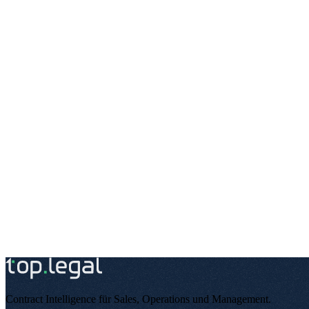
Contract Intelligence für Sales, Operations und Management
.