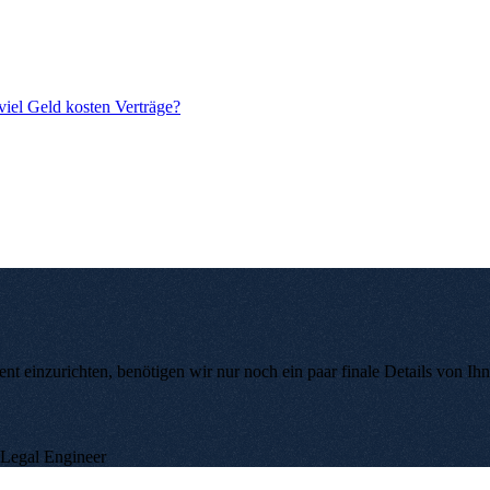
iel Geld kosten Verträge?
nt einzurichten, benötigen wir nur noch ein paar finale Details von Ihn
 Legal Engineer