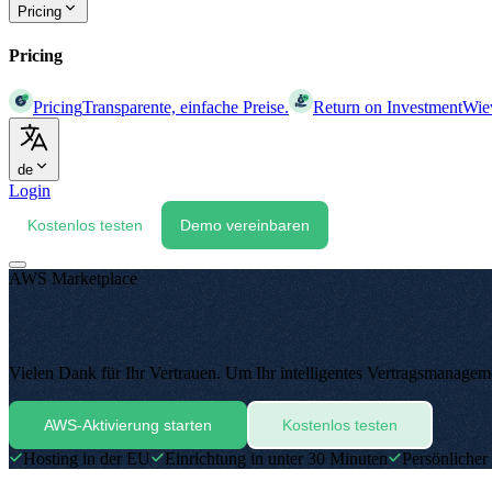
Pricing
Pricing
Pricing
Transparente, einfache Preise.
Return on Investment
Wiev
de
Login
Kostenlos testen
Demo vereinbaren
AWS Marketplace
Vielen Dank für Ihr Vertrauen.
Um Ihr intelligentes Vertragsmanageme
AWS-Aktivierung starten
Kostenlos testen
Hosting in der EU
Einrichtung in unter 30 Minuten
Persönlicher