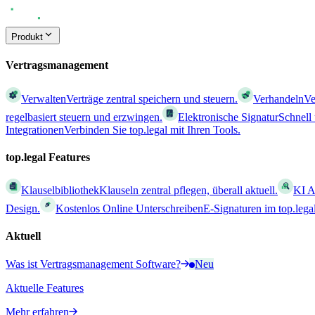
Produkt
Vertragsmanagement
Verwalten
Verträge zentral speichern und steuern.
Verhandeln
Ve
regelbasiert steuern und erzwingen.
Elektronische Signatur
Schnell
Integrationen
Verbinden Sie top.legal mit Ihren Tools.
top.legal Features
Klauselbibliothek
Klauseln zentral pflegen, überall aktuell.
KI A
Design.
Kostenlos Online Unterschreiben
E-Signaturen im top.leg
Aktuell
Was ist Vertragsmanagement Software?
Neu
Aktuelle Features
Mehr erfahren