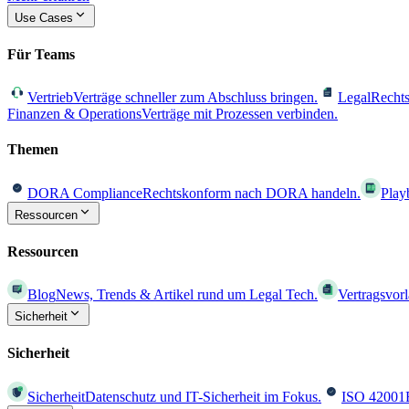
Use Cases
Für Teams
Vertrieb
Verträge schneller zum Abschluss bringen.
Legal
Rechts
Finanzen & Operations
Verträge mit Prozessen verbinden.
Themen
DORA Compliance
Rechtskonform nach DORA handeln.
Play
Ressourcen
Ressourcen
Blog
News, Trends & Artikel rund um Legal Tech.
Vertragsvor
Sicherheit
Sicherheit
Sicherheit
Datenschutz und IT-Sicherheit im Fokus.
ISO 42001