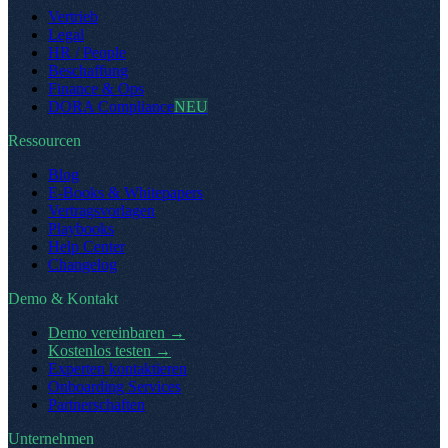
Vertrieb
Legal
HR / People
Beschaffung
Finance & Ops
DORA Compliance
NEU
Ressourcen
Blog
E-Books & Whitepapers
Vertragsvorlagen
Playbooks
Help Center
Changelog
Demo & Kontakt
Demo vereinbaren
→
Kostenlos testen
→
Experten kontaktieren
Onboarding Services
Partnerschaften
Unternehmen