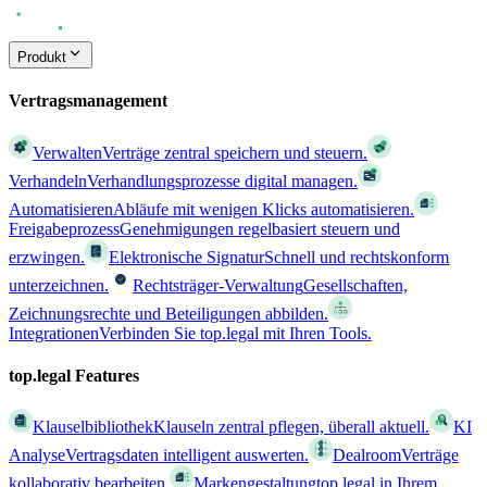
Produkt
Vertragsmanagement
Verwalten
Verträge zentral speichern und steuern.
Verhandeln
Verhandlungsprozesse digital managen.
Automatisieren
Abläufe mit wenigen Klicks automatisieren.
Freigabeprozess
Genehmigungen regelbasiert steuern und
erzwingen.
Elektronische Signatur
Schnell und rechtskonform
unterzeichnen.
Rechtsträger-Verwaltung
Gesellschaften,
Zeichnungsrechte und Beteiligungen abbilden.
Integrationen
Verbinden Sie top.legal mit Ihren Tools.
top.legal Features
Klauselbibliothek
Klauseln zentral pflegen, überall aktuell.
KI
Analyse
Vertragsdaten intelligent auswerten.
Dealroom
Verträge
kollaborativ bearbeiten.
Markengestaltung
top.legal in Ihrem