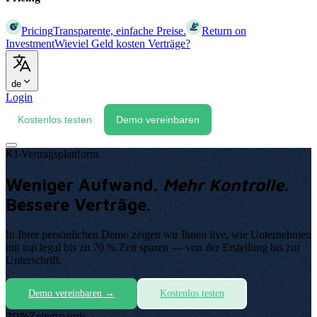
Pricing
Transparente, einfache Preise.
Return on
Investment
Wieviel Geld kosten Verträge?
de
Login
Kostenlos testen
Demo vereinbaren
KI-Vertragsplattform
Weniger Aufwand
.
Mehr Kontrolle
.
Bessere Verträge
.
In Ihrer persönlichen Demo zeigen wir Ihnen live, wie Unternehmen
mit top.legal bis zu 70 % Zeit sparen — von der Erstellung bis zur
Unterschrift
.
Demo vereinbaren
→
Kostenlos testen
70%
Zeitersparnis