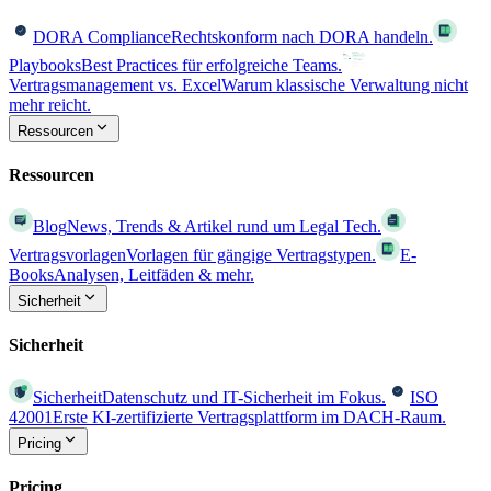
DORA Compliance
Rechtskonform nach DORA handeln.
Playbooks
Best Practices für erfolgreiche Teams.
Vertragsmanagement vs. Excel
Warum klassische Verwaltung nicht
mehr reicht.
Ressourcen
Ressourcen
Blog
News, Trends & Artikel rund um Legal Tech.
Vertragsvorlagen
Vorlagen für gängige Vertragstypen.
E-
Books
Analysen, Leitfäden & mehr.
Sicherheit
Sicherheit
Sicherheit
Datenschutz und IT-Sicherheit im Fokus.
ISO
42001
Erste KI-zertifizierte Vertragsplattform im DACH-Raum.
Pricing
Pricing