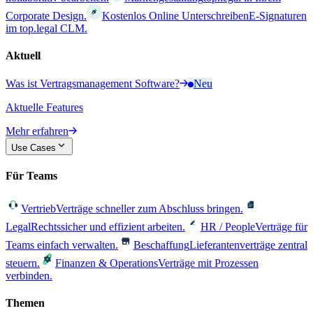
Corporate Design.
Kostenlos Online Unterschreiben
E-Signaturen
im top.legal CLM.
Aktuell
Was ist Vertragsmanagement Software?
Neu
Aktuelle Features
Mehr erfahren
Use Cases
Für Teams
Vertrieb
Verträge schneller zum Abschluss bringen.
Legal
Rechtssicher und effizient arbeiten.
HR / People
Verträge für
Teams einfach verwalten.
Beschaffung
Lieferantenverträge zentral
steuern.
Finanzen & Operations
Verträge mit Prozessen
verbinden.
Themen