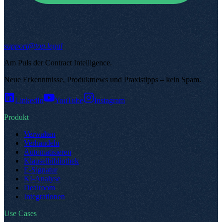
support@top.legal
Am Puls der Contract Intelligence
.
Neue Erkenntnisse, Produktnews und Praxistipps – kein Spam
.
LinkedIn
YouTube
Instagram
Produkt
Verwalten
Verhandeln
Automatisieren
Klauselbibliothek
E-Signatur
KI-Analyse
Dealroom
Integrationen
Use Cases