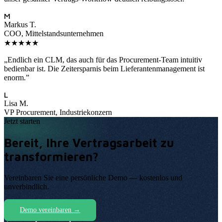
M
Markus T.
COO, Mittelstandsunternehmen
★★★★★
„
Endlich ein CLM, das auch für das Procurement-Team intuitiv
bedienbar ist. Die Zeitersparnis beim Lieferantenmanagement ist
enorm.
”
L
Lisa M.
VP Procurement, Industriekonzern
Jetzt starten
Bereit, Ihre Vertragsarbeit zu
transformieren?
Vereinbaren Sie eine persönliche Demo — kostenlos und
unverbindlich
.
Demo vereinbaren
→