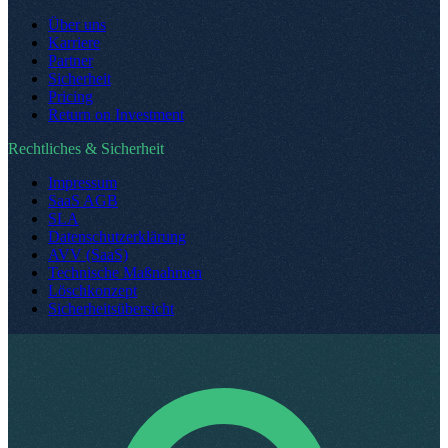
Über uns
Karriere
Partner
Sicherheit
Pricing
Return on Investment
Rechtliches & Sicherheit
Impressum
SaaS AGB
SLA
Datenschutzerklärung
AVV (SaaS)
Technische Maßnahmen
Löschkonzept
Sicherheitsübersicht