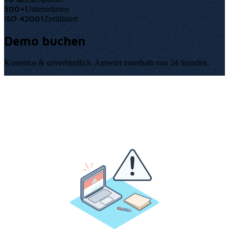
500+
Unternehmen
ISO 42001
Zertifiziert
Demo buchen
Kostenlos & unverbindlich
.
Antwort innerhalb von 24 Stunden
.