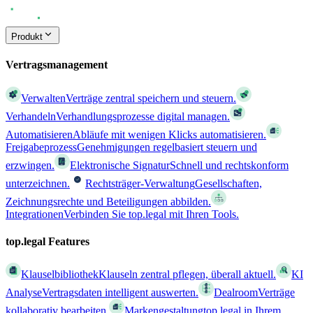
Produkt
Vertragsmanagement
Verwalten
Verträge zentral speichern und steuern.
Verhandeln
Verhandlungsprozesse digital managen.
Automatisieren
Abläufe mit wenigen Klicks automatisieren.
Freigabeprozess
Genehmigungen regelbasiert steuern und
erzwingen.
Elektronische Signatur
Schnell und rechtskonform
unterzeichnen.
Rechtsträger-Verwaltung
Gesellschaften,
Zeichnungsrechte und Beteiligungen abbilden.
Integrationen
Verbinden Sie top.legal mit Ihren Tools.
top.legal Features
Klauselbibliothek
Klauseln zentral pflegen, überall aktuell.
KI
Analyse
Vertragsdaten intelligent auswerten.
Dealroom
Verträge
kollaborativ bearbeiten.
Markengestaltung
top.legal in Ihrem