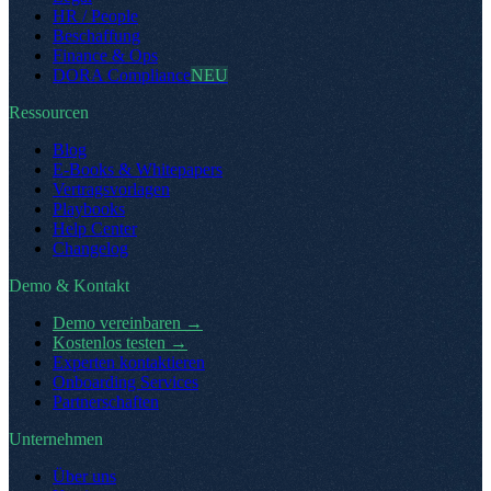
HR / People
Beschaffung
Finance & Ops
DORA Compliance
NEU
Ressourcen
Blog
E-Books & Whitepapers
Vertragsvorlagen
Playbooks
Help Center
Changelog
Demo & Kontakt
Demo vereinbaren
→
Kostenlos testen
→
Experten kontaktieren
Onboarding Services
Partnerschaften
Unternehmen
Über uns