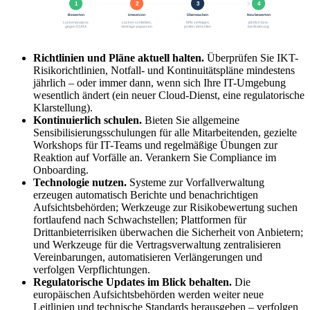
1
2
3
4
Bewerten
Umsetzen
Überwachen
Neu bewerten
Lückenanalyse
Lücken schließen,
KPIs verfolgen,
jährlich bzw.
bei Änderung
gegen DORA
Verträge anpassen
prüfen, berichten
Richtlinien und Pläne aktuell halten.
Überprüfen Sie IKT-
Risikorichtlinien, Notfall- und Kontinuitätspläne mindestens
jährlich – oder immer dann, wenn sich Ihre IT-Umgebung
wesentlich ändert (ein neuer Cloud-Dienst, eine regulatorische
Klarstellung).
Kontinuierlich schulen.
Bieten Sie allgemeine
Sensibilisierungsschulungen für alle Mitarbeitenden, gezielte
Workshops für IT-Teams und regelmäßige Übungen zur
Reaktion auf Vorfälle an. Verankern Sie Compliance im
Onboarding.
Technologie nutzen.
Systeme zur Vorfallverwaltung
erzeugen automatisch Berichte und benachrichtigen
Aufsichtsbehörden; Werkzeuge zur Risikobewertung suchen
fortlaufend nach Schwachstellen; Plattformen für
Drittanbieterrisiken überwachen die Sicherheit von Anbietern;
und Werkzeuge für die Vertragsverwaltung zentralisieren
Vereinbarungen, automatisieren Verlängerungen und
verfolgen Verpflichtungen.
Regulatorische Updates im Blick behalten.
Die
europäischen Aufsichtsbehörden werden weiter neue
Leitlinien und technische Standards herausgeben – verfolgen