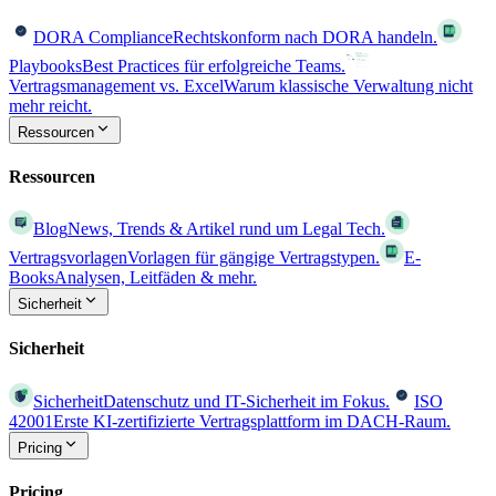
DORA Compliance
Rechtskonform nach DORA handeln.
Playbooks
Best Practices für erfolgreiche Teams.
Vertragsmanagement vs. Excel
Warum klassische Verwaltung nicht
mehr reicht.
Ressourcen
Ressourcen
Blog
News, Trends & Artikel rund um Legal Tech.
Vertragsvorlagen
Vorlagen für gängige Vertragstypen.
E-
Books
Analysen, Leitfäden & mehr.
Sicherheit
Sicherheit
Sicherheit
Datenschutz und IT-Sicherheit im Fokus.
ISO
42001
Erste KI-zertifizierte Vertragsplattform im DACH-Raum.
Pricing
Pricing