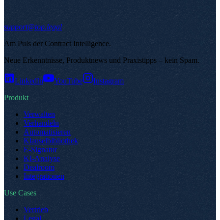
support@top.legal
Am Puls der Contract Intelligence
.
Neue Erkenntnisse, Produktnews und Praxistipps – kein Spam
.
LinkedIn
YouTube
Instagram
Produkt
Verwalten
Verhandeln
Automatisieren
Klauselbibliothek
E-Signatur
KI-Analyse
Dealroom
Integrationen
Use Cases
Vertrieb
Legal