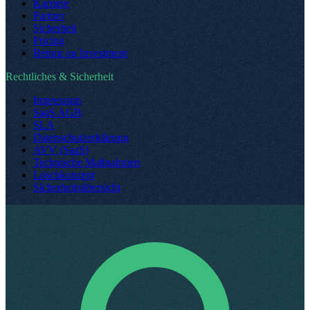
Karriere
Partner
Sicherheit
Pricing
Return on Investment
Rechtliches & Sicherheit
Impressum
SaaS AGB
SLA
Datenschutzerklärung
AVV (SaaS)
Technische Maßnahmen
Löschkonzept
Sicherheitsübersicht