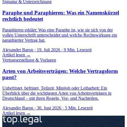
Signatur & Unterzeichnung
Paraphe und Paraphieren: Was ein Namenskürzel
rechtlich bedeutet
Paraphieren erklärt: Was eine Paraphe ist, wie sie sich von der
vollen Unterschrift unterscheidet und welche Rechtswirkung ein
paraphierter Vertrag hat.
Alexander Baron
·
19. Juli 2026
·
9
Min. Lesezeit
Artikel lesen →
Vertragserstellung & Vorlagen
Arten von Arbeitsverträgen: Welche Vertragsform
passt?
Unbefristet, befristet, Teilzeit, Minijob oder Leiharbeit: Ein
Überblick über die wichtigsten Arten von Arbeitsverträgen in
Deutschland – mit ihren Regeln, Vor- und Nachteilen.
Alexander Baron
·
30. Juni 2026
·
5
Min. Lesezeit
Artikel lesen →