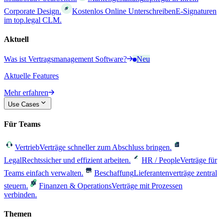
Corporate Design.
Kostenlos Online Unterschreiben
E-Signaturen
im top.legal CLM.
Aktuell
Was ist Vertragsmanagement Software?
Neu
Aktuelle Features
Mehr erfahren
Use Cases
Für Teams
Vertrieb
Verträge schneller zum Abschluss bringen.
Legal
Rechtssicher und effizient arbeiten.
HR / People
Verträge für
Teams einfach verwalten.
Beschaffung
Lieferantenverträge zentral
steuern.
Finanzen & Operations
Verträge mit Prozessen
verbinden.
Themen