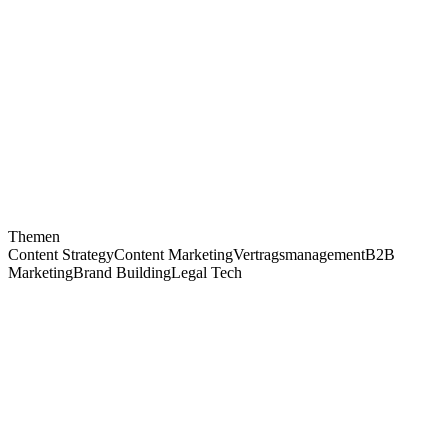
4+
Jahre top.legal
5+
Jahre Marketing
Alumni
Status
Themen
Content Strategy
Content Marketing
Vertragsmanagement
B2B
Marketing
Brand Building
Legal Tech