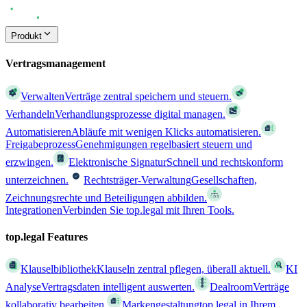
Produkt
Vertragsmanagement
Verwalten
Verträge zentral speichern und steuern.
Verhandeln
Verhandlungsprozesse digital managen.
Automatisieren
Abläufe mit wenigen Klicks automatisieren.
Freigabeprozess
Genehmigungen regelbasiert steuern und
erzwingen.
Elektronische Signatur
Schnell und rechtskonform
unterzeichnen.
Rechtsträger-Verwaltung
Gesellschaften,
Zeichnungsrechte und Beteiligungen abbilden.
Integrationen
Verbinden Sie top.legal mit Ihren Tools.
top.legal Features
Klauselbibliothek
Klauseln zentral pflegen, überall aktuell.
KI
Analyse
Vertragsdaten intelligent auswerten.
Dealroom
Verträge
kollaborativ bearbeiten.
Markengestaltung
top.legal in Ihrem