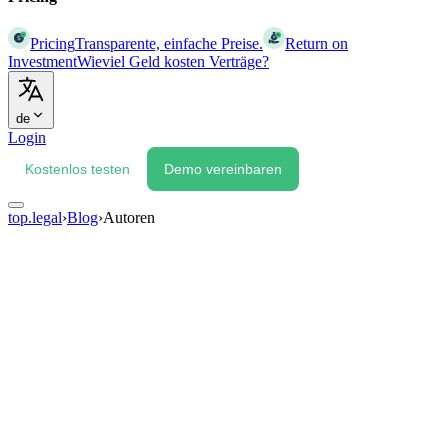
Pricing
Transparente, einfache Preise.
Return on
Investment
Wieviel Geld kosten Verträge?
de
Login
Kostenlos testen
Demo vereinbaren
top.legal
›
Blog
›
Autoren