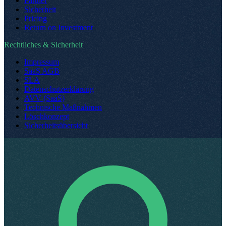
Partner
Sicherheit
Pricing
Return on Investment
Rechtliches & Sicherheit
Impressum
SaaS AGB
SLA
Datenschutzerklärung
AVV (SaaS)
Technische Maßnahmen
Löschkonzept
Sicherheitsübersicht