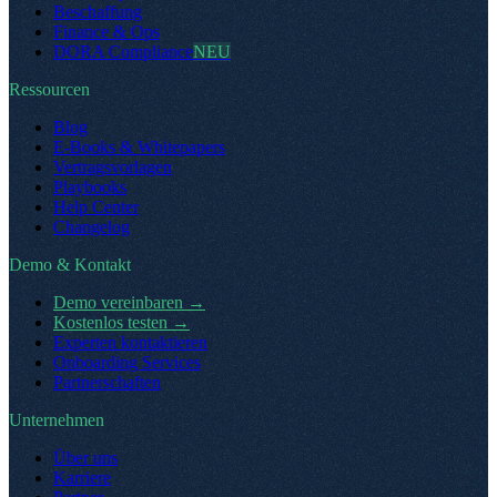
Beschaffung
Finance & Ops
DORA Compliance
NEU
Ressourcen
Blog
E-Books & Whitepapers
Vertragsvorlagen
Playbooks
Help Center
Changelog
Demo & Kontakt
Demo vereinbaren
→
Kostenlos testen
→
Experten kontaktieren
Onboarding Services
Partnerschaften
Unternehmen
Über uns
Karriere