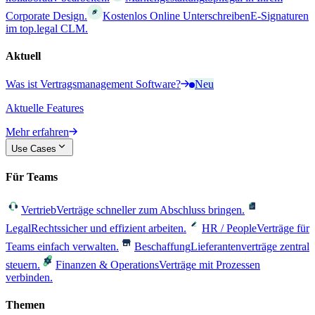
Corporate Design.
Kostenlos Online Unterschreiben
E-Signaturen
im top.legal CLM.
Aktuell
Was ist Vertragsmanagement Software?
Neu
Aktuelle Features
Mehr erfahren
Use Cases
Für Teams
Vertrieb
Verträge schneller zum Abschluss bringen.
Legal
Rechtssicher und effizient arbeiten.
HR / People
Verträge für
Teams einfach verwalten.
Beschaffung
Lieferantenverträge zentral
steuern.
Finanzen & Operations
Verträge mit Prozessen
verbinden.
Themen