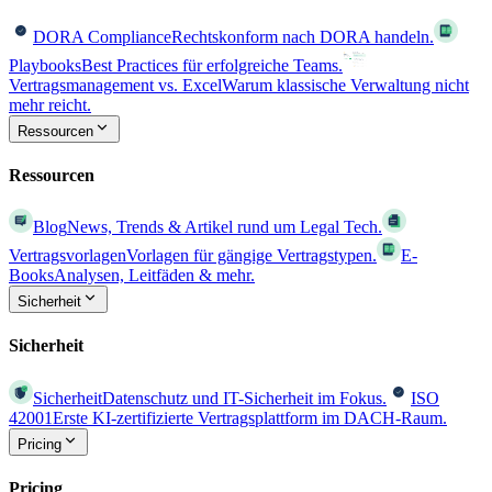
DORA Compliance
Rechtskonform nach DORA handeln.
Playbooks
Best Practices für erfolgreiche Teams.
Vertragsmanagement vs. Excel
Warum klassische Verwaltung nicht
mehr reicht.
Ressourcen
Ressourcen
Blog
News, Trends & Artikel rund um Legal Tech.
Vertragsvorlagen
Vorlagen für gängige Vertragstypen.
E-
Books
Analysen, Leitfäden & mehr.
Sicherheit
Sicherheit
Sicherheit
Datenschutz und IT-Sicherheit im Fokus.
ISO
42001
Erste KI-zertifizierte Vertragsplattform im DACH-Raum.
Pricing
Pricing