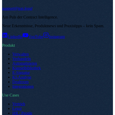
support@top.legal
Am Puls der Contract Intelligence
.
Neue Erkenntnisse, Produktnews und Praxistipps – kein Spam
.
LinkedIn
YouTube
Instagram
Produkt
Verwalten
Verhandeln
Automatisieren
Klauselbibliothek
E-Signatur
KI-Analyse
Dealroom
Integrationen
Use Cases
Vertrieb
Legal
HR / People