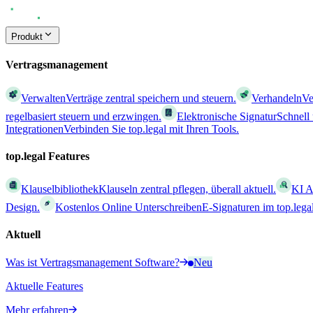
Produkt
Vertragsmanagement
Verwalten
Verträge zentral speichern und steuern.
Verhandeln
Ve
regelbasiert steuern und erzwingen.
Elektronische Signatur
Schnell
Integrationen
Verbinden Sie top.legal mit Ihren Tools.
top.legal Features
Klauselbibliothek
Klauseln zentral pflegen, überall aktuell.
KI A
Design.
Kostenlos Online Unterschreiben
E-Signaturen im top.leg
Aktuell
Was ist Vertragsmanagement Software?
Neu
Aktuelle Features
Mehr erfahren