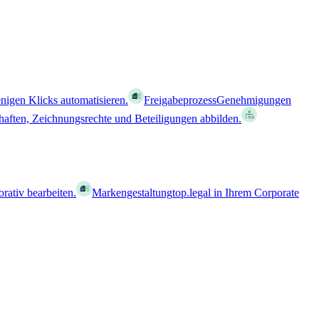
nigen Klicks automatisieren.
Freigabeprozess
Genehmigungen
haften, Zeichnungsrechte und Beteiligungen abbilden.
orativ bearbeiten.
Markengestaltung
top.legal in Ihrem Corporate