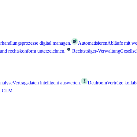
rhandlungsprozesse digital managen.
Automatisieren
Abläufe mit we
 und rechtskonform unterzeichnen.
Rechtsträger-Verwaltung
Gesellsc
nalyse
Vertragsdaten intelligent auswerten.
Dealroom
Verträge kollab
al CLM.