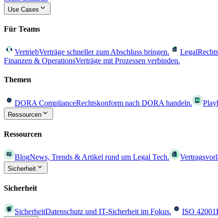
Use Cases
Für Teams
Vertrieb
Verträge schneller zum Abschluss bringen.
Legal
Rechts
Finanzen & Operations
Verträge mit Prozessen verbinden.
Themen
DORA Compliance
Rechtskonform nach DORA handeln.
Play
Ressourcen
Ressourcen
Blog
News, Trends & Artikel rund um Legal Tech.
Vertragsvor
Sicherheit
Sicherheit
Sicherheit
Datenschutz und IT-Sicherheit im Fokus.
ISO 42001