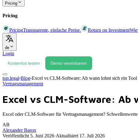
Pricing
Pricing
Pricing
Transparente, einfache Preise.
Return on Investment
Wiev
de
Login
Kostenlos testen
Demo vereinbaren
top.legal
›
Blog
›
Excel vs CLM-Software: Ab wann lohnt sich ein Tool 
Vertragsmanagement
Excel vs CLM-Software: Ab w
Excel oder CLM-Software für Vertragsmanagement? Schwellenwerte,
AB
Alexander Baron
Veröffentlicht
5. Juni 2026
·
Aktualisiert
17. Juli 2026