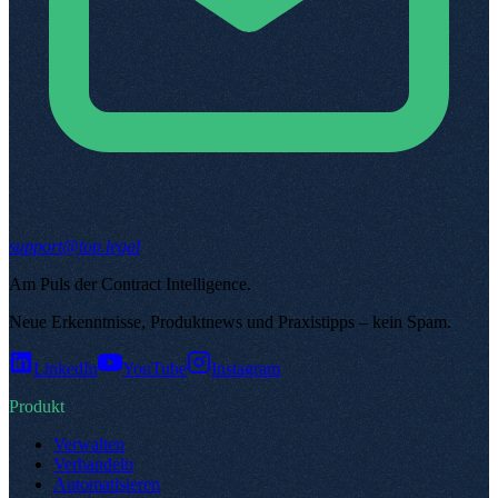
support@top.legal
Am Puls der Contract Intelligence
.
Neue Erkenntnisse, Produktnews und Praxistipps – kein Spam
.
LinkedIn
YouTube
Instagram
Produkt
Verwalten
Verhandeln
Automatisieren