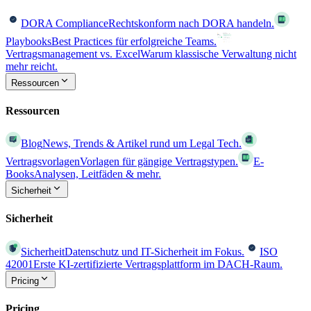
DORA Compliance
Rechtskonform nach DORA handeln.
Playbooks
Best Practices für erfolgreiche Teams.
Vertragsmanagement vs. Excel
Warum klassische Verwaltung nicht
mehr reicht.
Ressourcen
Ressourcen
Blog
News, Trends & Artikel rund um Legal Tech.
Vertragsvorlagen
Vorlagen für gängige Vertragstypen.
E-
Books
Analysen, Leitfäden & mehr.
Sicherheit
Sicherheit
Sicherheit
Datenschutz und IT-Sicherheit im Fokus.
ISO
42001
Erste KI-zertifizierte Vertragsplattform im DACH-Raum.
Pricing
Pricing