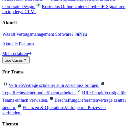
Corporate Design.
Kostenlos Online Unterschreiben
E-Signaturen
im top.legal CLM.
Aktuell
Was ist Vertragsmanagement Software?
Neu
Aktuelle Features
Mehr erfahren
Use Cases
Für Teams
Vertrieb
Verträge schneller zum Abschluss bringen.
Legal
Rechtssicher und effizient arbeiten.
HR / People
Verträge für
Teams einfach verwalten.
Beschaffung
Lieferantenverträge zentral
steuern.
Finanzen & Operations
Verträge mit Prozessen
verbinden.
Themen