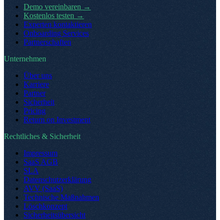
Demo vereinbaren
→
Kostenlos testen
→
Experten kontaktieren
Onboarding Services
Partnerschaften
Unternehmen
Über uns
Karriere
Partner
Sicherheit
Pricing
Return on Investment
Rechtliches & Sicherheit
Impressum
SaaS AGB
SLA
Datenschutzerklärung
AVV (SaaS)
Technische Maßnahmen
Löschkonzept
Sicherheitsübersicht