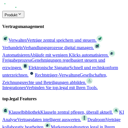
Produkt
Vertragsmanagement
Verwalten
Verträge zentral speichern und steuern.
Verhandeln
Verhandlungsprozesse digital managen.
Automatisieren
Abläufe mit wenigen Klicks automatisieren.
Freigabeprozess
Genehmigungen regelbasiert steuern und
erzwingen.
Elektronische Signatur
Schnell und rechtskonform
unterzeichnen.
Rechtsträger-Verwaltung
Gesellschaften,
Zeichnungsrechte und Beteiligungen abbilden.
Integrationen
Verbinden Sie top.legal mit Ihren Tools.
top.legal Features
Klauselbibliothek
Klauseln zentral pflegen, überall aktuell.
KI
Analyse
Vertragsdaten intelligent auswerten.
Dealroom
Verträge
kollaborativ bearbeiten.
Markengestaltung
top.legal in Ihrem