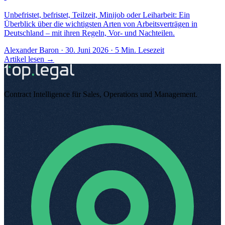
Unbefristet, befristet, Teilzeit, Minijob oder Leiharbeit: Ein
Überblick über die wichtigsten Arten von Arbeitsverträgen in
Deutschland – mit ihren Regeln, Vor- und Nachteilen.
Alexander Baron
·
30. Juni 2026
·
5
Min. Lesezeit
Artikel lesen →
Contract Intelligence für Sales, Operations und Management
.