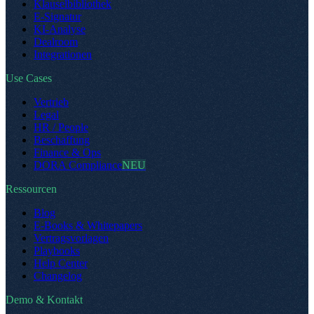
Klauselbibliothek
E-Signatur
KI-Analyse
Dealroom
Integrationen
Use Cases
Vertrieb
Legal
HR / People
Beschaffung
Finance & Ops
DORA Compliance
NEU
Ressourcen
Blog
E-Books & Whitepapers
Vertragsvorlagen
Playbooks
Help Center
Changelog
Demo & Kontakt