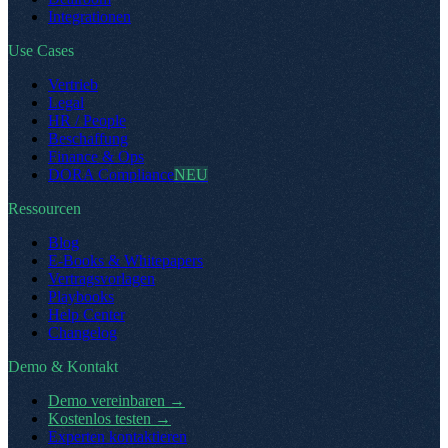
Integrationen
Use Cases
Vertrieb
Legal
HR / People
Beschaffung
Finance & Ops
DORA Compliance
NEU
Ressourcen
Blog
E-Books & Whitepapers
Vertragsvorlagen
Playbooks
Help Center
Changelog
Demo & Kontakt
Demo vereinbaren
→
Kostenlos testen
→
Experten kontaktieren