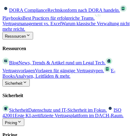
DORA Compliance
Rechtskonform nach DORA handeln.
Playbooks
Best Practices für erfolgreiche Teams.
Vertragsmanagement vs. Excel
Warum klassische Verwaltung nicht
mehr reicht.
Ressourcen
Ressourcen
Blog
News, Trends & Artikel rund um Legal Tech.
Vertragsvorlagen
Vorlagen für gängige Vertragstypen.
E-
Books
Analysen, Leitfäden & mehr.
Sicherheit
Sicherheit
Sicherheit
Datenschutz und IT-Sicherheit im Fokus.
ISO
42001
Erste KI-zertifizierte Vertragsplattform im DACH-Raum.
Pricing
Pricing