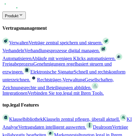
Produkt
Vertragsmanagement
Verwalten
Verträge zentral speichern und steuern.
Verhandeln
Verhandlungsprozesse digital managen.
Automatisieren
Abläufe mit wenigen Klicks automatisieren.
Freigabeprozess
Genehmigungen regelbasiert steuern und
erzwingen.
Elektronische Signatur
Schnell und rechtskonform
unterzeichnen.
Rechtsträger-Verwaltung
Gesellschaften,
Zeichnungsrechte und Beteiligungen abbilden.
Integrationen
Verbinden Sie top.legal mit Ihren Tools.
top.legal Features
Klauselbibliothek
Klauseln zentral pflegen, überall aktuell.
KI
Analyse
Vertragsdaten intelligent auswerten.
Dealroom
Verträge
kollaborativ bearbeiten.
Markengestaltung
top.legal in Ihrem