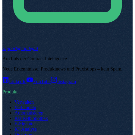
support@top.legal
Am Puls der Contract Intelligence
.
Neue Erkenntnisse, Produktnews und Praxistipps – kein Spam
.
LinkedIn
YouTube
Instagram
Produkt
Verwalten
Verhandeln
Automatisieren
Klauselbibliothek
E-Signatur
KI-Analyse
Dealroom