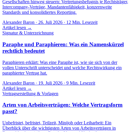
Gesellschaften hinweg steuern: Vertretungsbefugnis je Rechtsträger,
Intercompany-Verträge, Mandantenfähigkeit, konzernweite
Standards und konsolidiertes Reporting.
Alexander Baron
·
26. Juli 2026
·
12
Min. Lesezeit
Artikel lesen →
Signatur & Unterzeichnung
Paraphe und Paraphieren: Was ein Namenskürzel
rechtlich bedeutet
Paraphieren erklärt: Was eine Paraphe ist, wie sie sich von der
vollen Unterschrift unterscheidet und welche Rechtswirkung ein
paraphierter Vertrag hat.
Alexander Baron
·
19. Juli 2026
·
9
Min. Lesezeit
Artikel lesen →
Vertragserstellung & Vorlagen
Arten von Arbeitsverträgen: Welche Vertragsform
passt?
Unbefristet, befristet, Teilzeit, Minijob oder Leiharbeit: Ein
Überblick über die wichtigsten Arten von Arbeitsverträgen in