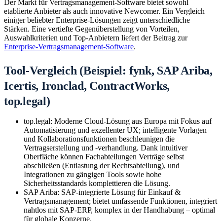
Der Markt für Vertragsmanagement-Software bietet sowohl
etablierte Anbieter als auch innovative Newcomer. Ein Vergleich
einiger beliebter Enterprise-Lösungen zeigt unterschiedliche
Stärken. Eine vertiefte Gegenüberstellung von Vorteilen,
Auswahlkriterien und Top-Anbietern liefert der Beitrag zur
Enterprise-Vertragsmanagement-Software
.
Tool-Vergleich (Beispiel: fynk, SAP Ariba,
Icertis, Ironclad, ContractWorks,
top.legal)
top.legal: Moderne Cloud-Lösung aus Europa mit Fokus auf
Automatisierung und exzellenter UX; intelligente Vorlagen
und Kollaborationsfunktionen beschleunigen die
Vertragserstellung und -verhandlung. Dank intuitiver
Oberfläche können Fachabteilungen Verträge selbst
abschließen (Entlastung der Rechtsabteilung), und
Integrationen zu gängigen Tools sowie hohe
Sicherheitsstandards komplettieren die Lösung.
SAP Ariba: SAP-integrierte Lösung für Einkauf &
Vertragsmanagement; bietet umfassende Funktionen, integriert
nahtlos mit SAP-ERP, komplex in der Handhabung – optimal
für globale Konzerne.