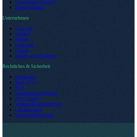
Onboarding Services
Partnerschaften
Unternehmen
Über uns
Karriere
Partner
Sicherheit
Pricing
Return on Investment
Rechtliches & Sicherheit
Impressum
SaaS AGB
SLA
Datenschutzerklärung
AVV (SaaS)
Technische Maßnahmen
Löschkonzept
Sicherheitsübersicht