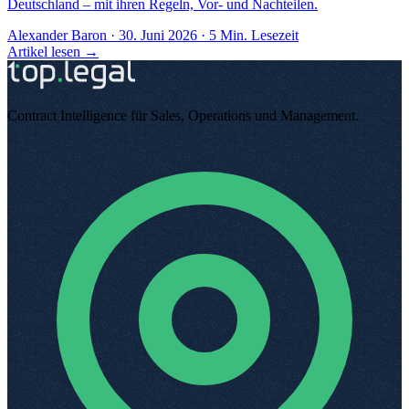
Deutschland – mit ihren Regeln, Vor- und Nachteilen.
Alexander Baron
·
30. Juni 2026
·
5
Min. Lesezeit
Artikel lesen →
Contract Intelligence für Sales, Operations und Management
.