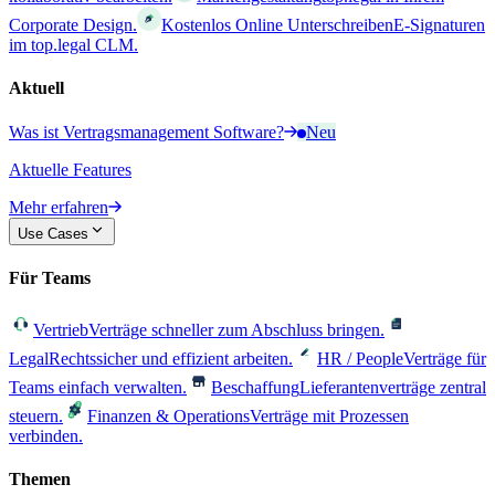
Corporate Design.
Kostenlos Online Unterschreiben
E-Signaturen
im top.legal CLM.
Aktuell
Was ist Vertragsmanagement Software?
Neu
Aktuelle Features
Mehr erfahren
Use Cases
Für Teams
Vertrieb
Verträge schneller zum Abschluss bringen.
Legal
Rechtssicher und effizient arbeiten.
HR / People
Verträge für
Teams einfach verwalten.
Beschaffung
Lieferantenverträge zentral
steuern.
Finanzen & Operations
Verträge mit Prozessen
verbinden.
Themen