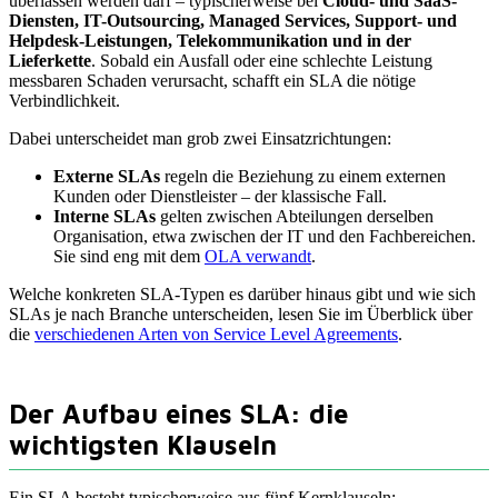
überlassen werden darf – typischerweise bei
Cloud- und SaaS-
Diensten, IT-Outsourcing, Managed Services, Support- und
Helpdesk-Leistungen, Telekommunikation und in der
Lieferkette
. Sobald ein Ausfall oder eine schlechte Leistung
messbaren Schaden verursacht, schafft ein SLA die nötige
Verbindlichkeit.
Dabei unterscheidet man grob zwei Einsatzrichtungen:
Externe SLAs
regeln die Beziehung zu einem externen
Kunden oder Dienstleister – der klassische Fall.
Interne SLAs
gelten zwischen Abteilungen derselben
Organisation, etwa zwischen der IT und den Fachbereichen.
Sie sind eng mit dem
OLA verwandt
.
Welche konkreten SLA-Typen es darüber hinaus gibt und wie sich
SLAs je nach Branche unterscheiden, lesen Sie im Überblick über
die
verschiedenen Arten von Service Level Agreements
.
Der Aufbau eines SLA: die
wichtigsten Klauseln
Ein SLA besteht typischerweise aus fünf Kernklauseln: