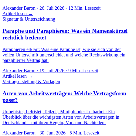
Alexander Baron
·
26. Juli 2026
·
12
Min. Lesezeit
Artikel lesen →
Signatur & Unterzeichnung
Paraphe und Paraphieren: Was ein Namenskürzel
rechtlich bedeutet
Paraphieren erklärt: Was eine Paraphe ist, wie sie sich von der
vollen Unterschrift unterscheidet und welche Rechtswirkung ein
paraphierter Vertrag hat.
Alexander Baron
·
19. Juli 2026
·
9
Min. Lesezeit
Artikel lesen →
Vertragserstellung & Vorlagen
Arten von Arbeitsverträgen: Welche Vertragsform
passt?
Unbefristet, befristet, Teilzeit, Minijob oder Leiharbeit: Ein
Überblick über die wichtigsten Arten von Arbeitsverträgen in
Deutschland – mit ihren Regeln, Vor- und Nachteilen.
Alexander Baron
·
30. Juni 2026
·
5
Min. Lesezeit