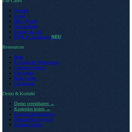
Use Cases
Vertrieb
Legal
HR / People
Beschaffung
Finance & Ops
DORA Compliance
NEU
Ressourcen
Blog
E-Books & Whitepapers
Vertragsvorlagen
Playbooks
Help Center
Changelog
Demo & Kontakt
Demo vereinbaren
→
Kostenlos testen
→
Experten kontaktieren
Onboarding Services
Partnerschaften