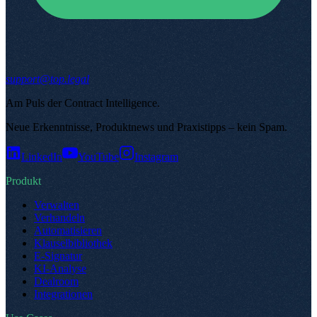
support@top.legal
Am Puls der Contract Intelligence
.
Neue Erkenntnisse, Produktnews und Praxistipps – kein Spam
.
LinkedIn
YouTube
Instagram
Produkt
Verwalten
Verhandeln
Automatisieren
Klauselbibliothek
E-Signatur
KI-Analyse
Dealroom
Integrationen