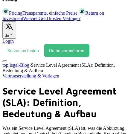
Pricing
Transparente, einfache Preise.
Return on
Investment
Wieviel Geld kosten Verträge?
de
Login
Kostenlos testen
Demo vereinbaren
top.legal
›
Blog
›
Service Level Agreement (SLA): Definition,
Bedeutung & Aufbau
Vertragserstellung & Vorlagen
Service Level Agreement
(SLA): Definition,
Bedeutung & Aufbau
Was ein Service Level Agreement (SLA) ist, was die Abkürzung
bedeutet und auf Deutsch heißt, welche Bestandteile, Kennzahlen