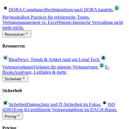
DORA Compliance
Rechtskonform nach DORA handeln.
Playbooks
Best Practices für erfolgreiche Teams.
Vertragsmanagement vs. Excel
Warum klassische Verwaltung nicht
mehr reicht.
Ressourcen
Ressourcen
Blog
News, Trends & Artikel rund um Legal Tech.
Vertragsvorlagen
Vorlagen für gängige Vertragstypen.
E-
Books
Analysen, Leitfäden & mehr.
Sicherheit
Sicherheit
Sicherheit
Datenschutz und IT-Sicherheit im Fokus.
ISO
42001
Erste KI-zertifizierte Vertragsplattform im DACH-Raum.
Pricing
Pricing