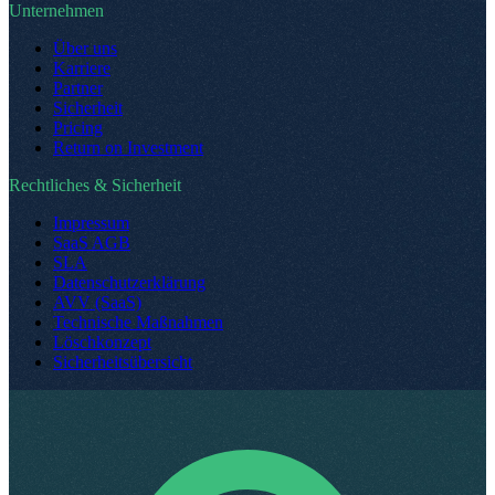
Unternehmen
Über uns
Karriere
Partner
Sicherheit
Pricing
Return on Investment
Rechtliches & Sicherheit
Impressum
SaaS AGB
SLA
Datenschutzerklärung
AVV (SaaS)
Technische Maßnahmen
Löschkonzept
Sicherheitsübersicht