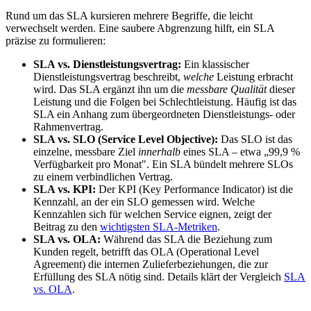
Rund um das SLA kursieren mehrere Begriffe, die leicht
verwechselt werden. Eine saubere Abgrenzung hilft, ein SLA
präzise zu formulieren:
SLA vs. Dienstleistungsvertrag:
Ein klassischer
Dienstleistungsvertrag beschreibt,
welche
Leistung erbracht
wird. Das SLA ergänzt ihn um die
messbare Qualität
dieser
Leistung und die Folgen bei Schlechtleistung. Häufig ist das
SLA ein Anhang zum übergeordneten Dienstleistungs- oder
Rahmenvertrag.
SLA vs. SLO (Service Level Objective):
Das SLO ist das
einzelne, messbare Ziel
innerhalb
eines SLA – etwa „99,9 %
Verfügbarkeit pro Monat". Ein SLA bündelt mehrere SLOs
zu einem verbindlichen Vertrag.
SLA vs. KPI:
Der KPI (Key Performance Indicator) ist die
Kennzahl, an der ein SLO gemessen wird. Welche
Kennzahlen sich für welchen Service eignen, zeigt der
Beitrag zu den
wichtigsten SLA-Metriken
.
SLA vs. OLA:
Während das SLA die Beziehung zum
Kunden regelt, betrifft das OLA (Operational Level
Agreement) die internen Zulieferbeziehungen, die zur
Erfüllung des SLA nötig sind. Details klärt der Vergleich
SLA
vs. OLA
.