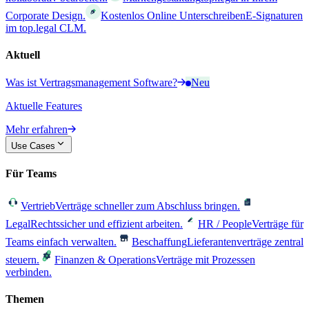
Corporate Design.
Kostenlos Online Unterschreiben
E-Signaturen
im top.legal CLM.
Aktuell
Was ist Vertragsmanagement Software?
Neu
Aktuelle Features
Mehr erfahren
Use Cases
Für Teams
Vertrieb
Verträge schneller zum Abschluss bringen.
Legal
Rechtssicher und effizient arbeiten.
HR / People
Verträge für
Teams einfach verwalten.
Beschaffung
Lieferantenverträge zentral
steuern.
Finanzen & Operations
Verträge mit Prozessen
verbinden.
Themen