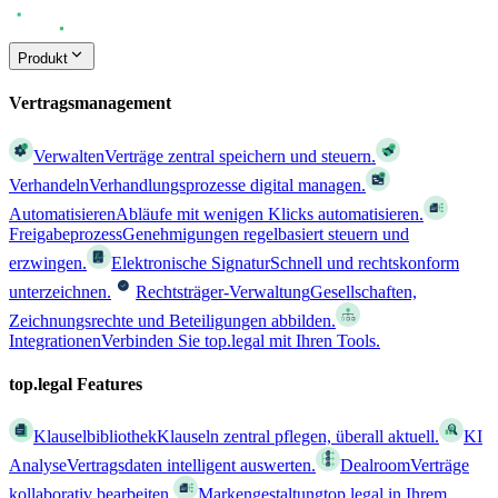
Produkt
Vertragsmanagement
Verwalten
Verträge zentral speichern und steuern.
Verhandeln
Verhandlungsprozesse digital managen.
Automatisieren
Abläufe mit wenigen Klicks automatisieren.
Freigabeprozess
Genehmigungen regelbasiert steuern und
erzwingen.
Elektronische Signatur
Schnell und rechtskonform
unterzeichnen.
Rechtsträger-Verwaltung
Gesellschaften,
Zeichnungsrechte und Beteiligungen abbilden.
Integrationen
Verbinden Sie top.legal mit Ihren Tools.
top.legal Features
Klauselbibliothek
Klauseln zentral pflegen, überall aktuell.
KI
Analyse
Vertragsdaten intelligent auswerten.
Dealroom
Verträge
kollaborativ bearbeiten.
Markengestaltung
top.legal in Ihrem