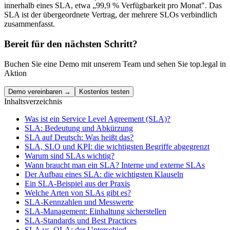
innerhalb eines SLA, etwa „99,9 % Verfügbarkeit pro Monat". Das
SLA ist der übergeordnete Vertrag, der mehrere SLOs verbindlich
zusammenfasst.
Bereit für den nächsten Schritt?
Buchen Sie eine Demo mit unserem Team und sehen Sie top.legal in
Aktion
Demo vereinbaren →
Kostenlos testen
Inhaltsverzeichnis
Was ist ein Service Level Agreement (SLA)?
SLA: Bedeutung und Abkürzung
SLA auf Deutsch: Was heißt das?
SLA, SLO und KPI: die wichtigsten Begriffe abgegrenzt
Warum sind SLAs wichtig?
Wann braucht man ein SLA? Interne und externe SLAs
Der Aufbau eines SLA: die wichtigsten Klauseln
Ein SLA-Beispiel aus der Praxis
Welche Arten von SLAs gibt es?
SLA-Kennzahlen und Messwerte
SLA-Management: Einhaltung sicherstellen
SLA-Standards und Best Practices
SLA vs. OLA: der Unterschied