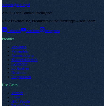
support@top.legal
Am Puls der Contract Intelligence
.
Neue Erkenntnisse, Produktnews und Praxistipps – kein Spam
.
LinkedIn
YouTube
Instagram
Produkt
Verwalten
Verhandeln
Automatisieren
Klauselbibliothek
E-Signatur
KI-Analyse
Dealroom
Integrationen
Use Cases
Vertrieb
Legal
HR / People
Beschaffung