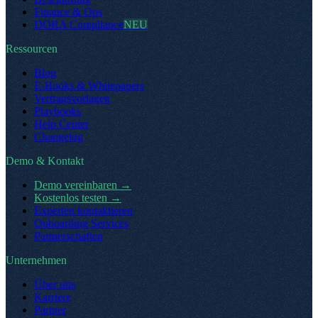
Finance & Ops
DORA Compliance
NEU
Ressourcen
Blog
E-Books & Whitepapers
Vertragsvorlagen
Playbooks
Help Center
Changelog
Demo & Kontakt
Demo vereinbaren
→
Kostenlos testen
→
Experten kontaktieren
Onboarding Services
Partnerschaften
Unternehmen
Über uns
Karriere
Partner