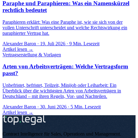
Paraphe und Paraphieren: Was ein Namenskürzel
rechtlich bedeutet
Paraphieren erklärt: Was eine Paraphe ist, wie sie sich von der
vollen Unterschrift unterscheidet und welche Rechtswirkung ein
paraphierter Vertrag hat.
Alexander Baron
·
19. Juli 2026
·
9
Min. Lesezeit
Artikel lesen →
Vertragserstellung & Vorlagen
Arten von Arbeitsverträgen: Welche Vertragsform
passt?
Unbefristet, befristet, Teilzeit, Minijob oder Leiharbeit: Ein
Überblick über die wichtigsten Arten von Arbeitsverträgen in
Deutschland – mit ihren Regeln, Vor- und Nachteilen.
Alexander Baron
·
30. Juni 2026
·
5
Min. Lesezeit
Artikel lesen →
Contract Intelligence für Sales, Operations und Management
.