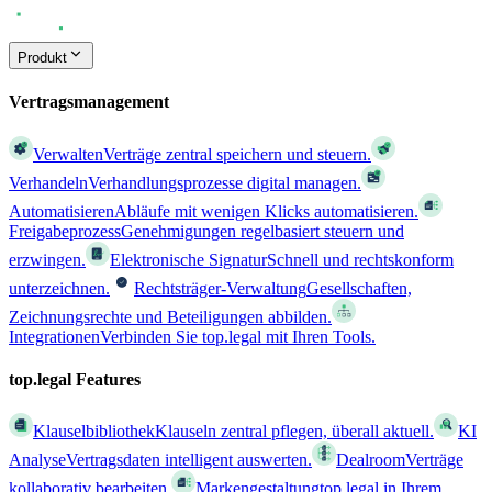
Produkt
Vertragsmanagement
Verwalten
Verträge zentral speichern und steuern.
Verhandeln
Verhandlungsprozesse digital managen.
Automatisieren
Abläufe mit wenigen Klicks automatisieren.
Freigabeprozess
Genehmigungen regelbasiert steuern und
erzwingen.
Elektronische Signatur
Schnell und rechtskonform
unterzeichnen.
Rechtsträger-Verwaltung
Gesellschaften,
Zeichnungsrechte und Beteiligungen abbilden.
Integrationen
Verbinden Sie top.legal mit Ihren Tools.
top.legal Features
Klauselbibliothek
Klauseln zentral pflegen, überall aktuell.
KI
Analyse
Vertragsdaten intelligent auswerten.
Dealroom
Verträge
kollaborativ bearbeiten.
Markengestaltung
top.legal in Ihrem