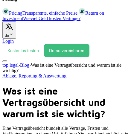
Pricing
Transparente, einfache Preise.
Return on
Investment
Wieviel Geld kosten Verträge?
de
Login
Kostenlos testen
Demo vereinbaren
top.legal
›
Blog
›
Was ist eine Vertragsübersicht und warum ist sie
wichtig?
Ablage, Reporting & Auswertung
Was ist eine
Vertragsübersicht und
warum ist sie wichtig?
Eine Vertragsübersicht bündelt alle Verträge, Fristen und
Verlängerungen an einem Ort. Erfahren Sie, was hineingehört, wie