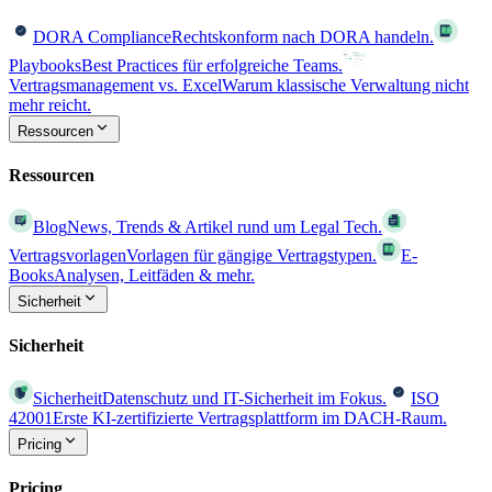
DORA Compliance
Rechtskonform nach DORA handeln.
Playbooks
Best Practices für erfolgreiche Teams.
Vertragsmanagement vs. Excel
Warum klassische Verwaltung nicht
mehr reicht.
Ressourcen
Ressourcen
Blog
News, Trends & Artikel rund um Legal Tech.
Vertragsvorlagen
Vorlagen für gängige Vertragstypen.
E-
Books
Analysen, Leitfäden & mehr.
Sicherheit
Sicherheit
Sicherheit
Datenschutz und IT-Sicherheit im Fokus.
ISO
42001
Erste KI-zertifizierte Vertragsplattform im DACH-Raum.
Pricing
Pricing