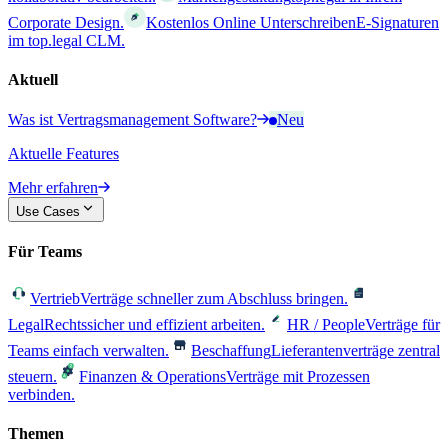
Corporate Design.
Kostenlos Online Unterschreiben
E-Signaturen
im top.legal CLM.
Aktuell
Was ist Vertragsmanagement Software?
Neu
Aktuelle Features
Mehr erfahren
Use Cases
Für Teams
Vertrieb
Verträge schneller zum Abschluss bringen.
Legal
Rechtssicher und effizient arbeiten.
HR / People
Verträge für
Teams einfach verwalten.
Beschaffung
Lieferantenverträge zentral
steuern.
Finanzen & Operations
Verträge mit Prozessen
verbinden.
Themen