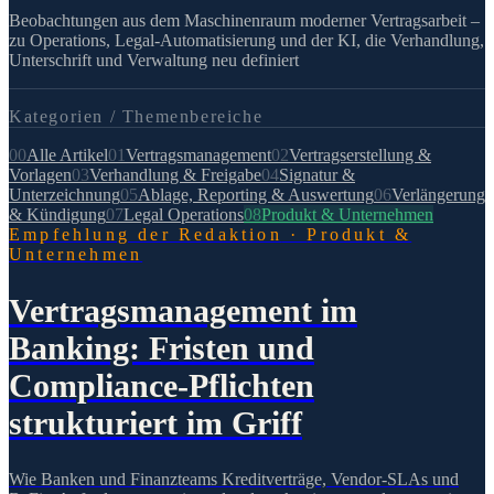
Beobachtungen aus dem Maschinenraum moderner Vertragsarbeit –
zu Operations, Legal-Automatisierung und der KI, die Verhandlung,
Unterschrift und Verwaltung neu definiert
Kategorien /
Themenbereiche
00
Alle Artikel
01
Vertragsmanagement
02
Vertragserstellung &
Vorlagen
03
Verhandlung & Freigabe
04
Signatur &
Unterzeichnung
05
Ablage, Reporting & Auswertung
06
Verlängerung
& Kündigung
07
Legal Operations
08
Produkt & Unternehmen
Empfehlung der Redaktion
·
Produkt &
Unternehmen
Vertragsmanagement im
Banking: Fristen und
Compliance-Pflichten
strukturiert im Griff
Wie Banken und Finanzteams Kreditverträge, Vendor-SLAs und