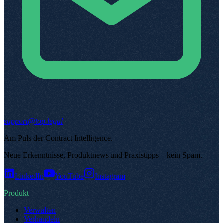
support@top.legal
Am Puls der Contract Intelligence
.
Neue Erkenntnisse, Produktnews und Praxistipps – kein Spam
.
LinkedIn
YouTube
Instagram
Produkt
Verwalten
Verhandeln