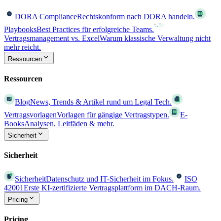
DORA Compliance
Rechtskonform nach DORA handeln.
Playbooks
Best Practices für erfolgreiche Teams.
Vertragsmanagement vs. Excel
Warum klassische Verwaltung nicht
mehr reicht.
Ressourcen
Ressourcen
Blog
News, Trends & Artikel rund um Legal Tech.
Vertragsvorlagen
Vorlagen für gängige Vertragstypen.
E-
Books
Analysen, Leitfäden & mehr.
Sicherheit
Sicherheit
Sicherheit
Datenschutz und IT-Sicherheit im Fokus.
ISO
42001
Erste KI-zertifizierte Vertragsplattform im DACH-Raum.
Pricing
Pricing