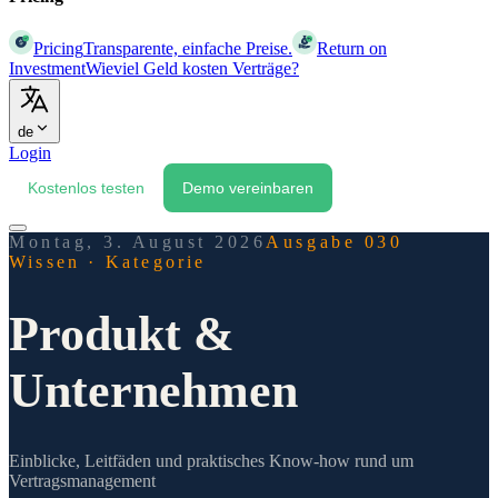
Pricing
Transparente, einfache Preise.
Return on
Investment
Wieviel Geld kosten Verträge?
de
Login
Kostenlos testen
Demo vereinbaren
Montag, 3. August 2026
Ausgabe 030
Wissen
·
Kategorie
Produkt &
Unternehmen
Einblicke, Leitfäden und praktisches Know-how rund um
Vertragsmanagement