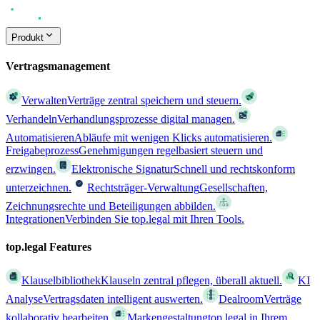
Produkt
Vertragsmanagement
Verwalten
Verträge zentral speichern und steuern.
Verhandeln
Verhandlungsprozesse digital managen.
Automatisieren
Abläufe mit wenigen Klicks automatisieren.
Freigabeprozess
Genehmigungen regelbasiert steuern und
erzwingen.
Elektronische Signatur
Schnell und rechtskonform
unterzeichnen.
Rechtsträger-Verwaltung
Gesellschaften,
Zeichnungsrechte und Beteiligungen abbilden.
Integrationen
Verbinden Sie top.legal mit Ihren Tools.
top.legal Features
Klauselbibliothek
Klauseln zentral pflegen, überall aktuell.
KI
Analyse
Vertragsdaten intelligent auswerten.
Dealroom
Verträge
kollaborativ bearbeiten.
Markengestaltung
top.legal in Ihrem