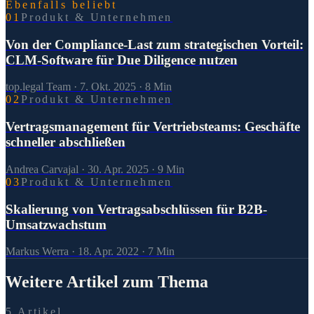
Ebenfalls beliebt
0
1
Produkt & Unternehmen
Von der Compliance-Last zum strategischen Vorteil:
CLM-Software für Due Diligence nutzen
top.legal Team
·
7. Okt. 2025
·
8
Min
0
2
Produkt & Unternehmen
Vertragsmanagement für Vertriebsteams: Geschäfte
schneller abschließen
Andrea Carvajal
·
30. Apr. 2025
·
9
Min
0
3
Produkt & Unternehmen
Skalierung von Vertragsabschlüssen für B2B-
Umsatzwachstum
Markus Werra
·
18. Apr. 2022
·
7
Min
Weitere Artikel zum Thema
5 Artikel