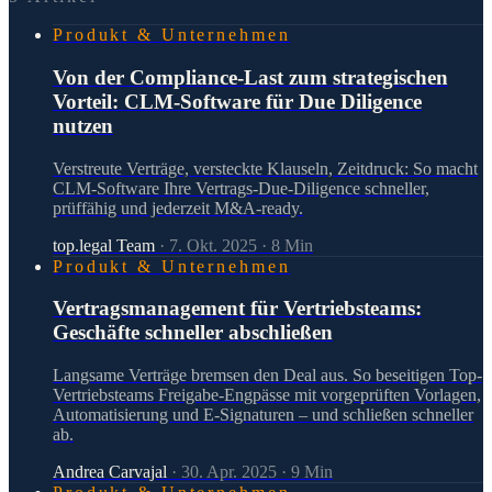
Produkt & Unternehmen
Von der Compliance-Last zum strategischen
Vorteil: CLM-Software für Due Diligence
nutzen
Verstreute Verträge, versteckte Klauseln, Zeitdruck: So macht
CLM-Software Ihre Vertrags-Due-Diligence schneller,
prüffähig und jederzeit M&A-ready.
top.legal Team
·
7. Okt. 2025
·
8
Min
Produkt & Unternehmen
Vertragsmanagement für Vertriebsteams:
Geschäfte schneller abschließen
Langsame Verträge bremsen den Deal aus. So beseitigen Top-
Vertriebsteams Freigabe-Engpässe mit vorgeprüften Vorlagen,
Automatisierung und E-Signaturen – und schließen schneller
ab.
Andrea Carvajal
·
30. Apr. 2025
·
9
Min