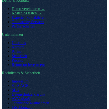
Demo & Kontakt
Demo vereinbaren
→
Kostenlos testen
→
Experten kontaktieren
Onboarding Services
Partnerschaften
Unternehmen
Über uns
Karriere
Partner
Sicherheit
Pricing
Return on Investment
Rechtliches & Sicherheit
Impressum
SaaS AGB
SLA
Datenschutzerklärung
AVV (SaaS)
Technische Maßnahmen
Löschkonzept