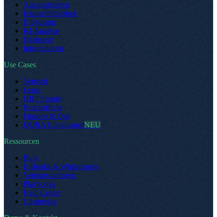
Automatisieren
Klauselbibliothek
E-Signatur
KI-Analyse
Dealroom
Integrationen
Use Cases
Vertrieb
Legal
HR / People
Beschaffung
Finance & Ops
DORA Compliance
NEU
Ressourcen
Blog
E-Books & Whitepapers
Vertragsvorlagen
Playbooks
Help Center
Changelog