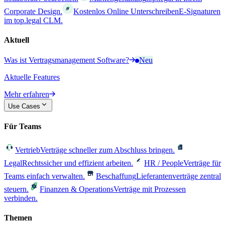
Corporate Design.
Kostenlos Online Unterschreiben
E-Signaturen
im top.legal CLM.
Aktuell
Was ist Vertragsmanagement Software?
Neu
Aktuelle Features
Mehr erfahren
Use Cases
Für Teams
Vertrieb
Verträge schneller zum Abschluss bringen.
Legal
Rechtssicher und effizient arbeiten.
HR / People
Verträge für
Teams einfach verwalten.
Beschaffung
Lieferantenverträge zentral
steuern.
Finanzen & Operations
Verträge mit Prozessen
verbinden.
Themen