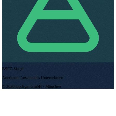
BSFZ-Siegel
Anerkannt forschendes Unternehmen
©
2026
top.legal
GmbH ·
München