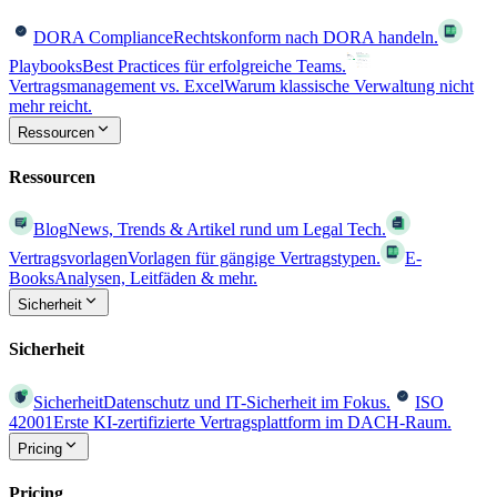
DORA Compliance
Rechtskonform nach DORA handeln.
Playbooks
Best Practices für erfolgreiche Teams.
Vertragsmanagement vs. Excel
Warum klassische Verwaltung nicht
mehr reicht.
Ressourcen
Ressourcen
Blog
News, Trends & Artikel rund um Legal Tech.
Vertragsvorlagen
Vorlagen für gängige Vertragstypen.
E-
Books
Analysen, Leitfäden & mehr.
Sicherheit
Sicherheit
Sicherheit
Datenschutz und IT-Sicherheit im Fokus.
ISO
42001
Erste KI-zertifizierte Vertragsplattform im DACH-Raum.
Pricing
Pricing