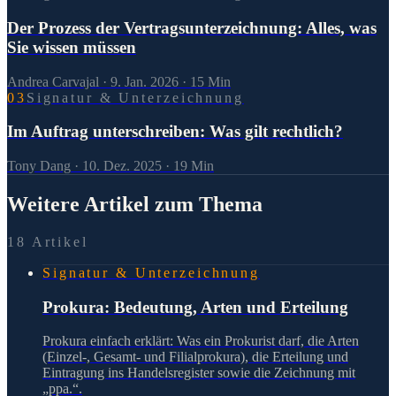
Der Prozess der Vertragsunterzeichnung: Alles, was
Sie wissen müssen
Andrea Carvajal
·
9. Jan. 2026
·
15
Min
0
3
Signatur & Unterzeichnung
Im Auftrag unterschreiben: Was gilt rechtlich?
Tony Dang
·
10. Dez. 2025
·
19
Min
Weitere Artikel zum Thema
18 Artikel
Signatur & Unterzeichnung
Prokura: Bedeutung, Arten und Erteilung
Prokura einfach erklärt: Was ein Prokurist darf, die Arten
(Einzel-, Gesamt- und Filialprokura), die Erteilung und
Eintragung ins Handelsregister sowie die Zeichnung mit
„ppa.“.