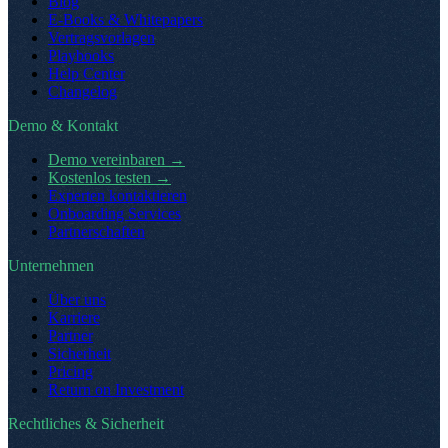
Blog
E-Books & Whitepapers
Vertragsvorlagen
Playbooks
Help Center
Changelog
Demo & Kontakt
Demo vereinbaren
→
Kostenlos testen
→
Experten kontaktieren
Onboarding Services
Partnerschaften
Unternehmen
Über uns
Karriere
Partner
Sicherheit
Pricing
Return on Investment
Rechtliches & Sicherheit