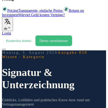
Pricing
Transparente, einfache Preise.
Return on
Investment
Wieviel Geld kosten Verträge?
de
Login
Kostenlos testen
Demo vereinbaren
Montag, 3. August 2026
Ausgabe 030
Wissen
·
Kategorie
Signatur &
Unterzeichnung
Einblicke, Leitfäden und praktisches Know-how rund um
Vertragsmanagement