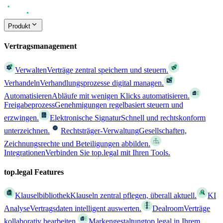
Produkt
Vertragsmanagement
Verwalten
Verträge zentral speichern und steuern.
Verhandeln
Verhandlungsprozesse digital managen.
Automatisieren
Abläufe mit wenigen Klicks automatisieren.
Freigabeprozess
Genehmigungen regelbasiert steuern und
erzwingen.
Elektronische Signatur
Schnell und rechtskonform
unterzeichnen.
Rechtsträger-Verwaltung
Gesellschaften,
Zeichnungsrechte und Beteiligungen abbilden.
Integrationen
Verbinden Sie top.legal mit Ihren Tools.
top.legal Features
Klauselbibliothek
Klauseln zentral pflegen, überall aktuell.
KI
Analyse
Vertragsdaten intelligent auswerten.
Dealroom
Verträge
kollaborativ bearbeiten.
Markengestaltung
top.legal in Ihrem