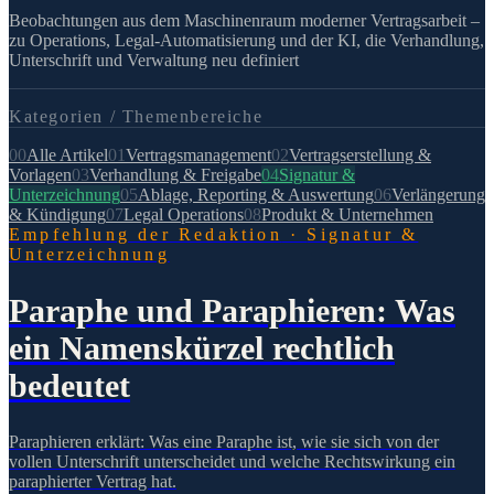
Beobachtungen aus dem Maschinenraum moderner Vertragsarbeit –
zu Operations, Legal-Automatisierung und der KI, die Verhandlung,
Unterschrift und Verwaltung neu definiert
Kategorien /
Themenbereiche
00
Alle Artikel
01
Vertragsmanagement
02
Vertragserstellung &
Vorlagen
03
Verhandlung & Freigabe
04
Signatur &
Unterzeichnung
05
Ablage, Reporting & Auswertung
06
Verlängerung
& Kündigung
07
Legal Operations
08
Produkt & Unternehmen
Empfehlung der Redaktion
·
Signatur &
Unterzeichnung
Paraphe und Paraphieren: Was
ein Namenskürzel rechtlich
bedeutet
Paraphieren erklärt: Was eine Paraphe ist, wie sie sich von der
vollen Unterschrift unterscheidet und welche Rechtswirkung ein
paraphierter Vertrag hat.