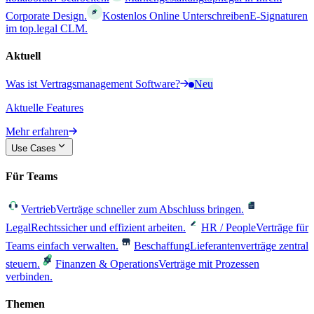
Corporate Design.
Kostenlos Online Unterschreiben
E-Signaturen
im top.legal CLM.
Aktuell
Was ist Vertragsmanagement Software?
Neu
Aktuelle Features
Mehr erfahren
Use Cases
Für Teams
Vertrieb
Verträge schneller zum Abschluss bringen.
Legal
Rechtssicher und effizient arbeiten.
HR / People
Verträge für
Teams einfach verwalten.
Beschaffung
Lieferantenverträge zentral
steuern.
Finanzen & Operations
Verträge mit Prozessen
verbinden.
Themen