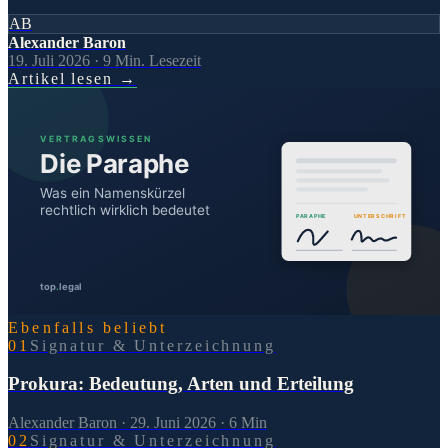
AB
Alexander Baron
19. Juli 2026
·
9
Min. Lesezeit
Artikel lesen
→
Ebenfalls beliebt
0
1
Signatur & Unterzeichnung
Prokura: Bedeutung, Arten und Erteilung
Alexander Baron
·
29. Juni 2026
·
6
Min
0
2
Signatur & Unterzeichnung