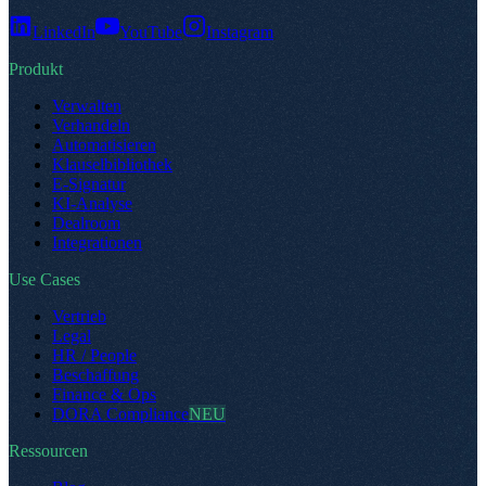
LinkedIn
YouTube
Instagram
Produkt
Verwalten
Verhandeln
Automatisieren
Klauselbibliothek
E-Signatur
KI-Analyse
Dealroom
Integrationen
Use Cases
Vertrieb
Legal
HR / People
Beschaffung
Finance & Ops
DORA Compliance
NEU
Ressourcen