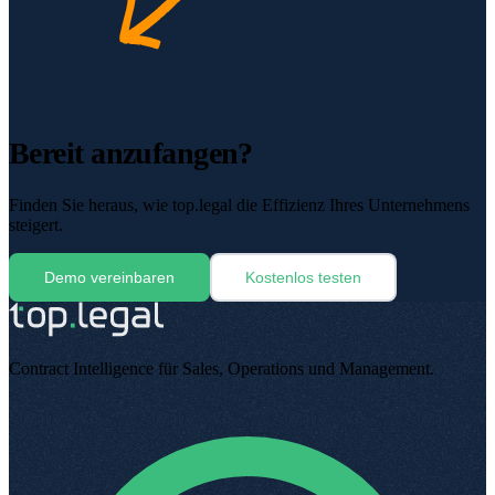
Bereit anzufangen?
Finden Sie heraus, wie top.legal die Effizienz Ihres Unternehmens
steigert.
Demo vereinbaren
Kostenlos testen
Contract Intelligence für Sales, Operations und Management
.