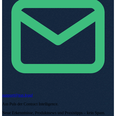
support@top.legal
Am Puls der Contract Intelligence
.
Neue Erkenntnisse, Produktnews und Praxistipps – kein Spam
.